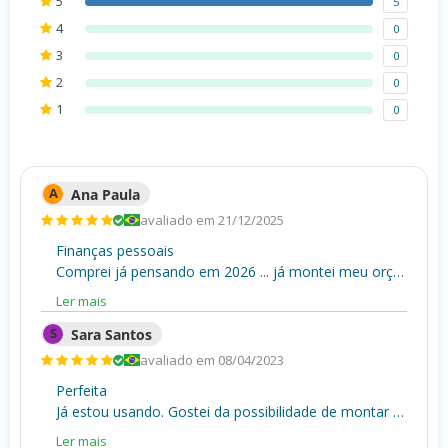
5
5
4
0
3
0
2
0
1
0
A
Ana Paula
avaliado em 21/12/2025
Finanças pessoais
Comprei já pensando em 2026 ... já montei meu orçamento e a planilha super atendeu. Obrigado Loja das Planilhas por ter planilhas acessíveis para todas as pessoas.
Ler mais
S
Sara Santos
avaliado em 08/04/2023
Perfeita
Já estou usando. Gostei da possibilidade de montar um orçamento mensal.
Ler mais