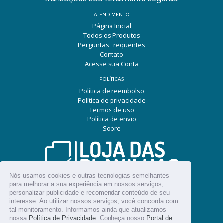
ATENDIMENTO
Página Inicial
Todos os Produtos
Perguntas Frequentes
Contato
Acesse sua Conta
POLÍTICAS
Política de reembolso
Política de privacidade
Termos de uso
Política de envio
Sobre
Nós usamos cookies e outras tecnologias semelhantes
para melhorar a sua experiência em nossos serviços,
SIGA NAS REDES SOCIAIS
personalizar publicidade e recomendar conteúdo de seu
Facebook
Pinterest
Instagram
Snapchat
YouTube
interesse. Ao utilizar nossos serviços, você concorda com
tal monitoramento. Informamos ainda que atualizamos
nossa
Política de Privacidade
. Conheça nosso
Portal de