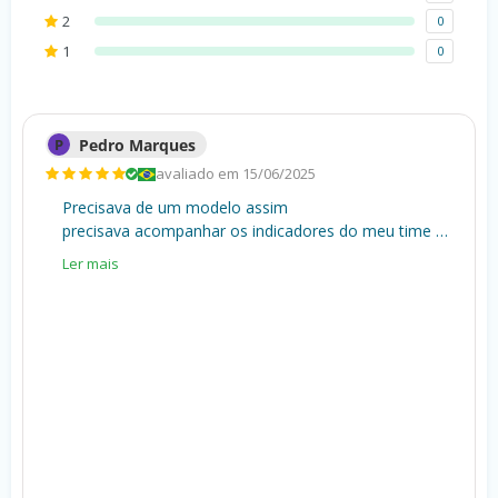
2
0
1
0
P
Pedro Marques
avaliado em 15/06/2025
Precisava de um modelo assim
precisava acompanhar os indicadores do meu time e essa planilha me ajudou por facilitar a customização dos gráficos e por manter um padrão.
Ler mais