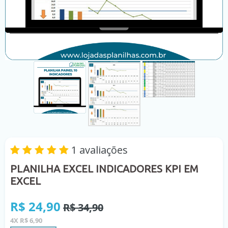
1 avaliações
PLANILHA EXCEL INDICADORES KPI EM
EXCEL
Preço
R$ 24,90
R$ 34,90
normal
4X R$ 6,90